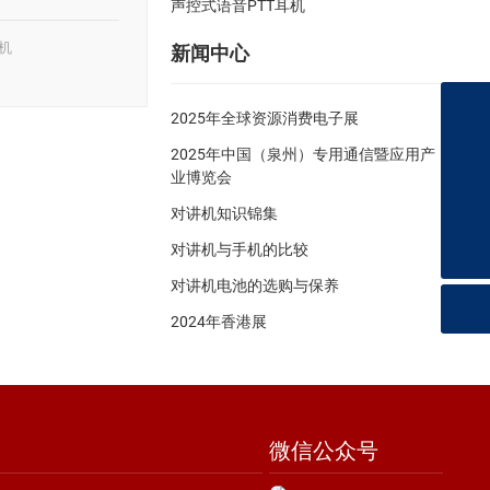
声控式语音PTT耳机
机
新闻中心
+8618100521270
2025年全球资源消费电子展
2025年中国（泉州）专用通信暨应用产
hld@hlddjj.com
业博览会
qzhld@qzhld.com
对讲机知识锦集
对讲机与手机的比较
对讲机电池的选购与保养
2024年香港展
微信公众号