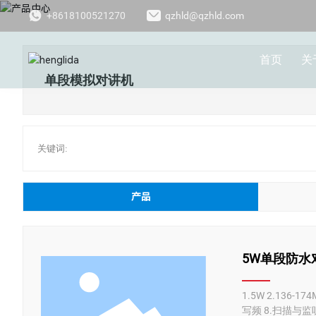
+8618100521270
qzhld@qzhld.com
首页
关
单段模拟对讲机
关键词:
产品
5W单段防水对
1.5W 2.136-1
写频 8.扫描与监